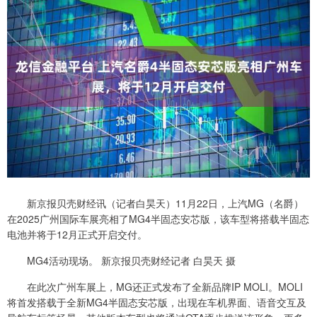
新京报贝壳财经讯（记者白昊天）11月22日，上汽MG（名爵）
在2025广州国际车展亮相了MG4半固态安芯版，该车型将搭载半固态
电池并将于12月正式开启交付。
MG4活动现场。 新京报贝壳财经记者 白昊天 摄
在此次广州车展上，MG还正式发布了全新品牌IP MOLI。MOLI
将首发搭载于全新MG4半固态安芯版，出现在车机界面、语音交互及