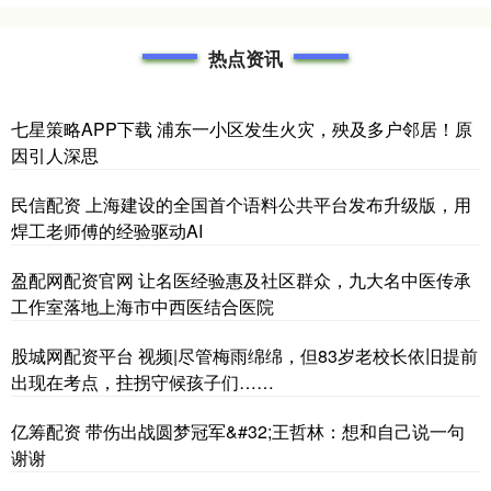
热点资讯
七星策略APP下载 浦东一小区发生火灾，殃及多户邻居！原
因引人深思
民信配资 上海建设的全国首个语料公共平台发布升级版，用
焊工老师傅的经验驱动AI
盈配网配资官网 让名医经验惠及社区群众，九大名中医传承
工作室落地上海市中西医结合医院
股城网配资平台 视频|尽管梅雨绵绵，但83岁老校长依旧提前
出现在考点，拄拐守候孩子们……
亿筹配资 带伤出战圆梦冠军&#32;王哲林：想和自己说一句
谢谢