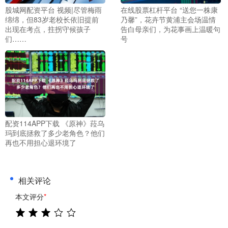
股城网配资平台 视频|尽管梅雨
在线股票杠杆平台 “送您一株康
绵绵，但83岁老校长依旧提前
乃馨”，花卉节黄浦主会场温情
出现在考点，拄拐守候孩子
告白母亲们，为花事画上温暖句
们……
号
配资114APP下载 《原神》菈乌
玛到底拯救了多少老角色？他们
再也不用担心退环境了
相关评论
本文评分
*