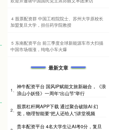
欢迎并邀请中国国民党主席郑丽文率团来访
​股票配资群 中国工程院院士、苏州大学原校长
4
加盟复旦大学，担任药学院教授
​东南配资平台 前三季度全球新能源车市大扫描
5
中国市场领涨，纯电小车火爆
最新文章
神牛配资平台 国风IP赋能文旅新融合，《浪
1、
浪山小妖怪》一周年“出山节”举行
股票杠杆网APP下载 通过聚合破除AI 幻
2、
觉，物理智能要“把人还给人”|讲堂视频
贵丰配资平台 4名大学生让AI考0分，复旦