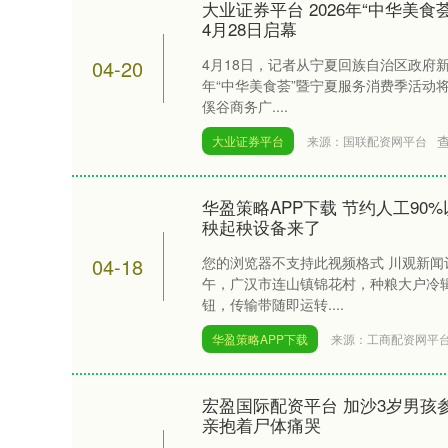
大业证券平台 2026年“中华美
4月28日启幕
04-20
4月18日，记者从宁夏回族自治区政府新
年“中华美食荟”暨宁夏服务消费季活动将
傒谷商务广....
大业证券平台
来源：国联配资网平台
华盈策略APP下载 节约人工9
秧起秧设备来了
04-18
您的浏览器不支持此视频格式 川观新闻记
午，广汉市连山镇锦花村，种粮大户冷辑
钮，传输带随即运转....
华盈策略APP下载
来源：工商配资网平
宏盈国际配资平台 加沙3岁男孩
亲抱着尸体痛哭