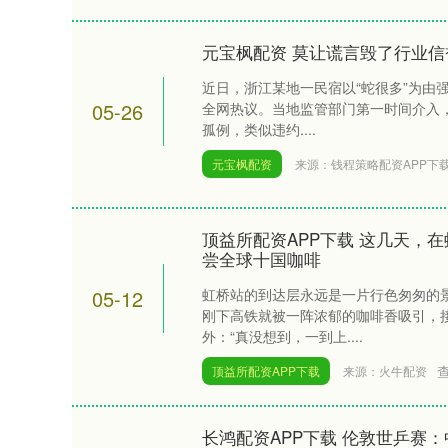
元宝枫配资 莫让谎言毁了行业信
近日，浙江某地一民宿以“蛇很多”为由
05-26
全网热议。当地监管部门第一时间介入，
孤例，类似违约....
元宝枫配资
来源：钱程策略配资APP下
顶益所配资APP下载 这几天，
尝全球十国咖啡
05-12
虹桥站的到达层永远是一片行色匆匆的景
刚下高铁就被一阵浓郁的咖啡香吸引，
外：“真没想到，一到上....
顶益所配资APP下载
来源：火牛配资
长鸿配资APP下载 伦敦世乒赛