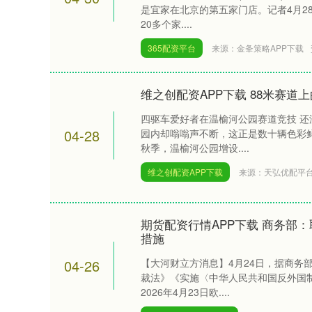
是宜家在北京的第五家门店。记者4月2
20多个家....
365配资平台
来源：金夆策略APP下载
维之创配资APP下载 88米赛道
四驱车爱好者在温榆河公园赛道竞技 
04-28
园内却嗡嗡声不断，这正是数十辆色彩
秋季，温榆河公园增设....
维之创配资APP下载
来源：天弘优配平
期货配资行情APP下载 商务部
措施
04-26
【大河财立方消息】4月24日，据商务
裁法》《实施〈中华人民共和国反外国
2026年4月23日欧....