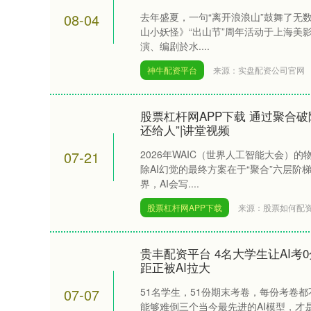
08-04
去年盛夏，一句“离开浪浪山”鼓舞了无数
山小妖怪》“出山节”周年活动于上海美
演、编剧於水....
神牛配资平台
来源：实盘配资公司官网
股票杠杆网APP下载 通过聚合破
还给人”|讲堂视频
07-21
2026年WAIC（世界人工智能大会）
除AI幻觉的最终方案在于“聚合”六层
界，AI会写....
股票杠杆网APP下载
来源：股票如何配
贵丰配资平台 4名大学生让AI
距正被AI拉大
07-07
51名学生，51份期末考卷，每份考卷
能够难倒三个当今最先进的AI模型，才