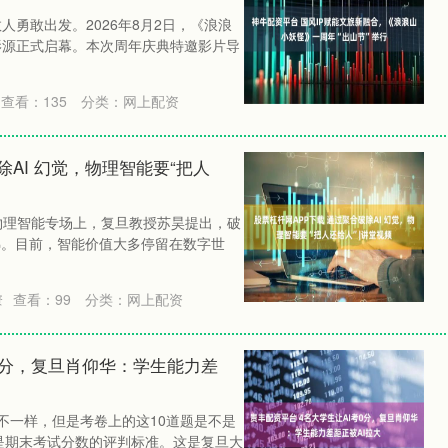
人勇敢出发。2026年8月2日，《浪浪
影源正式启幕。本次周年庆典特邀影片导
查看：
135
分类：
网上配资
除AI 幻觉，物理智能要“把人
的物理智能专场上，复旦教授苏昊提出，破
阶梯。目前，智能价值大多停留在数字世
查看：
99
分类：
网上配资
资
考0分，复旦肖仰华：学生能力差
都不一样，但是考卷上的这10道题是不是
是期末考试分数的评判标准。这是复旦大