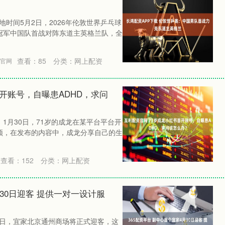
当地时间5月2日，2026年伦敦世界乒乓球
冠军中国队首战对阵东道主英格兰队，全
查看：
85
分类：
网上配资
资官网
开账号，自曝患ADHD，求问
1月30日，71岁的成龙在某平台平台开
频，在发布的内容中，成龙分享自己的生
查看：
152
分类：
网上配资
月30日迎客 提供一对一设计服
月30日，宜家北京通州商场将正式迎客，这