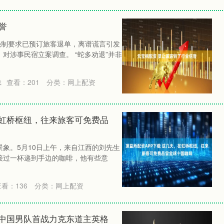
誉
强制要求已预订旅客退单，离谱谎言引发
对涉事民宿立案调查。 “蛇多劝退”并非
查看：
201
分类：
网上配资
载
在虹桥枢纽，往来旅客可免费品
象。5月10日上午，来自江西的刘先生
接过一杯递到手边的咖啡，他有些意
查看：
136
分类：
网上配资
：中国男队首战力克东道主英格