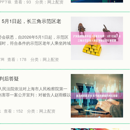
查看：
93
分类：
网上配资
PP下载
！5月1日起，长三角示范区老
会获悉，自2026年5月1日起，示范区
届时，符合条件的示范区老年人乘坐跨域
查看：
178
分类：
网上配资
官网
判后答疑
中级人民法院依法对上海市人民检察院第一
伤害罪一案公开宣判：对被告人赵雨蝶以
查看：
152
分类：
网上配资
载