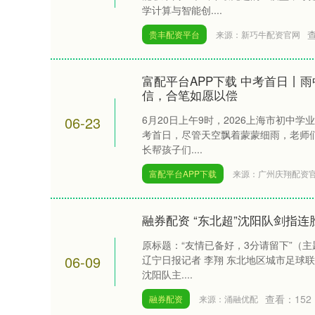
学计算与智能创....
贵丰配资平台
来源：新巧牛配资官网
富配平台APP下载 中考首日丨
信，合笔如愿以偿
06-23
6月20日上午9时，2026上海市初中学
考首日，尽管天空飘着蒙蒙细雨，老师
长帮孩子们....
富配平台APP下载
来源：广州庆翔配资
融券配资 “东北超”沈阳队剑指连
原标题：“友情已备好，3分请留下”（主
06-09
辽宁日报记者 李翔 东北地区城市足球
沈阳队主....
查看：
152
融券配资
来源：涌融优配