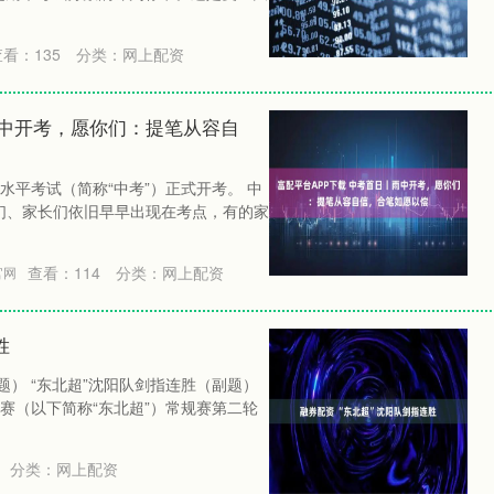
查看：
135
分类：
网上配资
雨中开考，愿你们：提笔从容自
业水平考试（简称“中考”）正式开考。 中
们、家长们依旧早早出现在考点，有的家
查看：
114
分类：
网上配资
官网
胜
题） “东北超”沈阳队剑指连胜（副题）
联赛（以下简称“东北超”）常规赛第二轮
分类：
网上配资