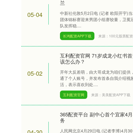
兰
05-04
中新社伦敦5月2日电 (记者 欧阳开宇)
团体锦标赛迎来男团小组赛较量，卫冕
队发挥稳....
长鸿配资APP下载
来源：100元股票配
互利配资官网 71岁成龙小红书首
该怎么办？
05-02
开年大反差萌，由大哥成龙为咱们提供，
通了个人账号，并发布首条自我介绍视
活，表示喜欢到处....
互利配资官网
来源：美美配资APP下载
365配资平台 副中心首个宜家4
务
04-30
人民网北京4月29日电 (记者李博)4