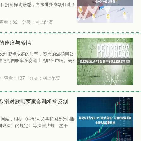
8日提前探访获悉，宜家通州商场打造了
查看：
82
分类：
网上配资
上的速度与激情
还没到蜜蜂成群的时节，春天的温榆河公
鲜艳的四驱车在赛道上飞驰的声响。去年
查看：
137
分类：
网上配资
台
：取消对欧盟两家金融机构反制
部网站，根据《中华人民共和国反外国制
制裁法〉的规定》等法律法规，鉴于