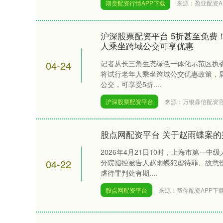
期货配资行情APP下载
来源：盈亚配资A
沪深股票配资平台 5折甚至免费
人乘坐跨域公交可享优惠
04-24
记者从长三角生态绿色一体化示范区执委
将试行老年人乘坐跨域公交优惠政策，
公交，可享受5折....
沪深股票配资平台
来源：万银鼎信配资
股点网配资平台 关于赵雨蝶案的
2026年4月21日10时，上海市第一
04-22
分院指控被告人赵雨蝶犯虐待罪、故意
虐待罪判处有期....
股点网配资平台
来源：帮你配资APP下