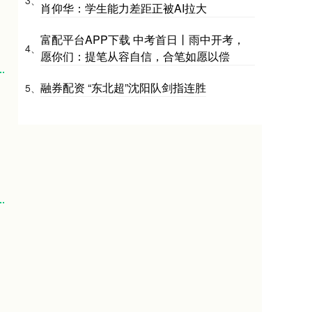
3、
肖仰华：学生能力差距正被AI拉大
富配平台APP下载 中考首日丨雨中开考，
4、
愿你们：提笔从容自信，合笔如愿以偿
融券配资 “东北超”沈阳队剑指连胜
5、