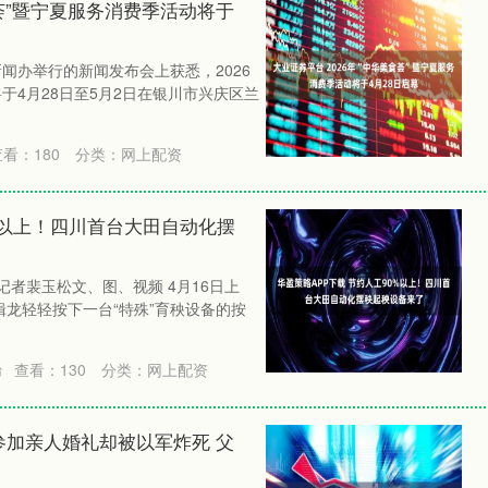
食荟”暨宁夏服务消费季活动将于
闻办举行的新闻发布会上获悉，2026
于4月28日至5月2日在银川市兴庆区兰
查看：
180
分类：
网上配资
0%以上！四川首台大田自动化摆
者裴玉松文、图、视频 4月16日上
龙轻轻按下一台“特殊”育秧设备的按
查看：
130
分类：
网上配资
台
参加亲人婚礼却被以军炸死 父