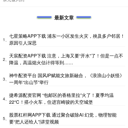
最新文章
七星策略APP下载 浦东一小区发生火灾，殃及多户邻居！
1、
原因引人深思
天宸配资APP下载 注意，上海又要“开水”了！但是一点不
2、
降温，高温熄火估计得等到……
神牛配资平台 国风IP赋能文旅新融合，《浪浪山小妖怪》
3、
一周年“出山节”举行
捷希源配资官网 “包邮区的香格里拉”火了！夏季均温
4、
22℃！搭小火车，住进宫崎骏的天空城堡
股票杠杆网APP下载 通过聚合破除AI 幻觉，物理智能
5、
要“把人还给人”|讲堂视频