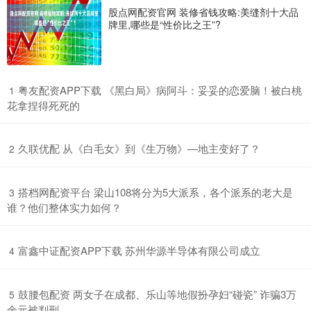
股点网配资官网 装修省钱攻略:美缝剂十大品
牌里,哪些是“性价比之王”?
​粤友配资APP下载 《黑白局》病阿斗：妥妥的恋爱脑！被白桃
1
花拿捏得死死的
​久联优配 从《白毛女》到《生万物》—地主变好了？
2
​搭档网配资平台 梁山108将分为5大派系，各个派系的老大是
3
谁？他们整体实力如何？
​富鑫中证配资APP下载 苏州华源半导体有限公司成立
4
​鼓腰包配资 两女子在成都、乐山等地假扮孕妇“碰瓷” 诈骗3万
5
余元被判刑