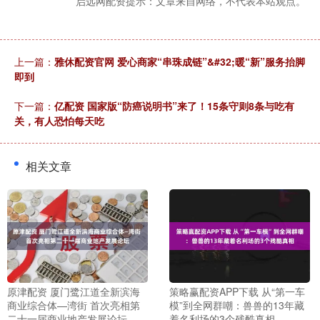
启远网配资提示：文章来自网络，不代表本站观点。
上一篇：
雅休配资官网 爱心商家“串珠成链”&#32;暖“新”服务抬脚
即到
下一篇：
亿配资 国家版“防癌说明书”来了！15条守则8条与吃有
关，有人恐怕每天吃
相关文章
原津配资 厦门鹭江道全新滨海
策略赢配资APP下载 从“第一车
商业综合体—湾街 首次亮相第
模”到全网群嘲：兽兽的13年藏
二十一届商业地产发展论坛
着名利场的3个残酷真相