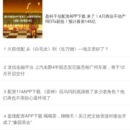
盈科千信配资APP下载 来了！4只商业不动产
REITs获批！预计募资145亿
​久联优配 从《白毛女》到《生万物》—地主变好了？
1
​龙信金融平台 上汽名爵4半固态安芯版亮相广州车展，将于12
2
月开启交付
​配资114APP下载 《原神》菈乌玛到底拯救了多少老角色？他
3
们再也不用担心退环境了
​盈珑配资APP下载 喝喝茶，聊聊天！吴江把文旅资源对接会开
4
成了“豫园茶会”