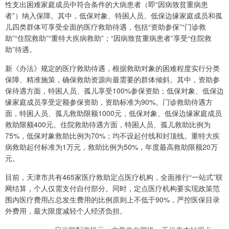
性支出困难家庭成员中符合条件的大病患者（即“因病致贫重病患
者”）纳入保障。其中，低保对象、特困人员、低保边缘家庭成员和孤
儿四类群体可享受全面的医疗救助待遇，包括“资助参保”“门诊救
助”“住院救助”“重特大疾病救助”；“因病致贫重病患者”享受“住院救
助”待遇。
新《办法》规定的医疗救助待遇，根据救助对象的困难程度实行分类
保障、精准施策，确保救助资源向最需要的群体倾斜。其中，资助参
保待遇方面，特困人员、孤儿享受100%参保资助；低保对象、低保边
缘家庭成员享受定额参保资助，资助标准为90%。门诊救助待遇方
面，特困人员、孤儿救助限额1000元，低保对象、低保边缘家庭成员
救助限额400元。住院救助待遇方面，特困人员、孤儿救助比例为
75%，低保对象救助比例为70%；均不设起付线和封顶线。重特大疾
病救助起付标准为1万元，救助比例为50%，年度最高救助限额20万
元。
目前，天津市共有465家医疗救助定点医疗机构，全面推行“一站式”联
网结算，个人仅需支付自付部分。同时，定点医疗机构要实现政策范
围内医疗费用占总发生费用的比例原则上不低于90%，严控医保目录
外费用，最大限度减轻个人经济负担。