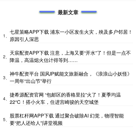
最新文章
七星策略APP下载 浦东一小区发生火灾，殃及多户邻居！
1、
原因引人深思
天宸配资APP下载 注意，上海又要“开水”了！但是一点不
2、
降温，高温熄火估计得等到……
神牛配资平台 国风IP赋能文旅新融合，《浪浪山小妖怪》
3、
一周年“出山节”举行
捷希源配资官网 “包邮区的香格里拉”火了！夏季均温
4、
22℃！搭小火车，住进宫崎骏的天空城堡
股票杠杆网APP下载 通过聚合破除AI 幻觉，物理智能
5、
要“把人还给人”|讲堂视频