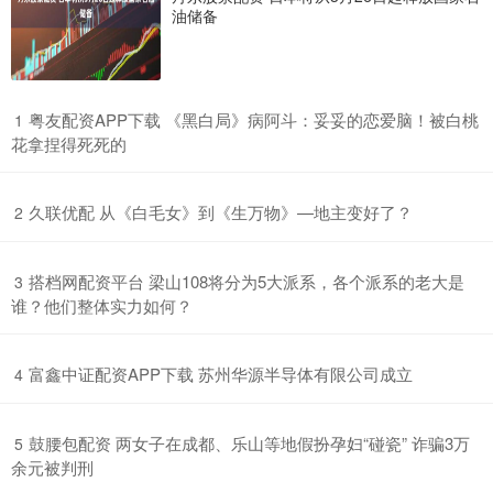
油储备
​粤友配资APP下载 《黑白局》病阿斗：妥妥的恋爱脑！被白桃
1
花拿捏得死死的
​久联优配 从《白毛女》到《生万物》—地主变好了？
2
​搭档网配资平台 梁山108将分为5大派系，各个派系的老大是
3
谁？他们整体实力如何？
​富鑫中证配资APP下载 苏州华源半导体有限公司成立
4
​鼓腰包配资 两女子在成都、乐山等地假扮孕妇“碰瓷” 诈骗3万
5
余元被判刑