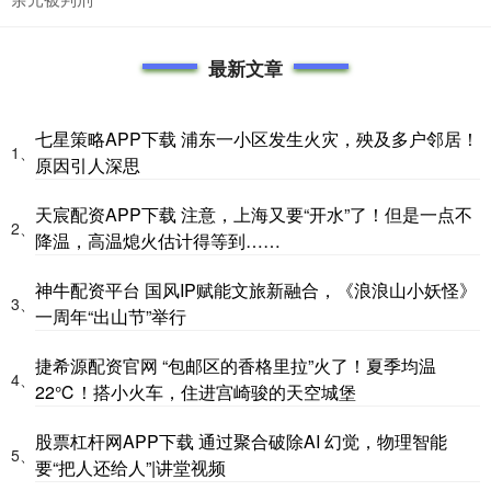
最新文章
七星策略APP下载 浦东一小区发生火灾，殃及多户邻居！
1、
原因引人深思
天宸配资APP下载 注意，上海又要“开水”了！但是一点不
2、
降温，高温熄火估计得等到……
神牛配资平台 国风IP赋能文旅新融合，《浪浪山小妖怪》
3、
一周年“出山节”举行
捷希源配资官网 “包邮区的香格里拉”火了！夏季均温
4、
22℃！搭小火车，住进宫崎骏的天空城堡
股票杠杆网APP下载 通过聚合破除AI 幻觉，物理智能
5、
要“把人还给人”|讲堂视频