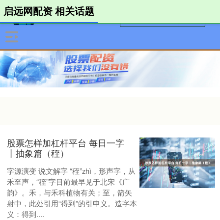
启远网配资 相关话题
股票怎样加杠杆平台 每日一字
丨抽象篇（秷）
字源演变 说文解字 “秷”zhì，形声字，从
禾至声，“秷”字目前最早见于北宋《广
韵》。禾，与禾科植物有关；至，箭矢
射中，此处引用“得到”的引申义。造字本
义：得到....